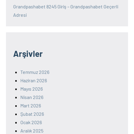
Grandpashabet 8245 Giriş – Grandpashabet Geçerli
Adresi
Arşivler
Temmuz 2026
Haziran 2026
Mayıs 2026
Nisan 2026
Mart 2026
Şubat 2026
Ocak 2026
Aralık 2025