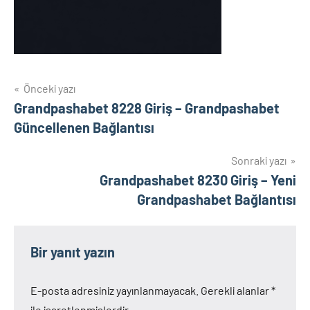
Yazı
Önceki yazı
Grandpashabet 8228 Giriş – Grandpashabet
gezinmesi
Güncellenen Bağlantısı
Sonraki yazı
Grandpashabet 8230 Giriş – Yeni
Grandpashabet Bağlantısı
Bir yanıt yazın
E-posta adresiniz yayınlanmayacak.
Gerekli alanlar
*
ile işaretlenmişlerdir