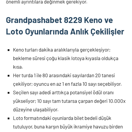
önemli ayrıntılara değinmek gerekiyor.
Grandpashabet 8229 Keno ve
Loto Oyunlarında Anlık Çekilişler
Keno turları dakika aralıklarıyla gerçekleşiyor;
bekleme süresi çoğu klasik lotoya kıyasla oldukça
kısa.
Her turda 1 ile 80 arasındaki sayılardan 20 tanesi
çekiliyor; oyuncu en az 1 en fazla 10 sayı seçebiliyor.
Seçilen sayı adedi arttıkça potansiyel ödül oranı
yükseliyor; 10 sayı tam tutarsa çarpan değeri 10.000x
düzeyine ulaşabiliyor.
Loto formatındaki oyunlarda bilet bedeli düşük
tutuluyor, buna karşın büyük ikramiye havuzu birden