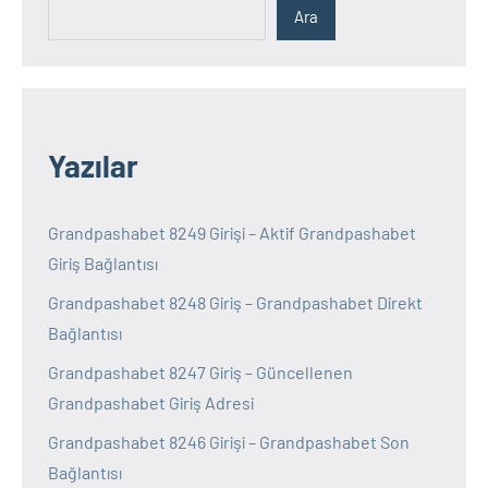
Ara
Yazılar
Grandpashabet 8249 Girişi – Aktif Grandpashabet
Giriş Bağlantısı
Grandpashabet 8248 Giriş – Grandpashabet Direkt
Bağlantısı
Grandpashabet 8247 Giriş – Güncellenen
Grandpashabet Giriş Adresi
Grandpashabet 8246 Girişi – Grandpashabet Son
Bağlantısı