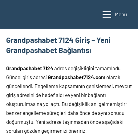
İçeriğe
geç
Menü
Grandpashabet 7124 Giriş – Yeni
Grandpashabet Bağlantısı
Grandpashabet 7124
adres değişikliğini tamamladı.
Güncel giriş adresi
Grandpashabet7124.com
olarak
güncellendi. Engelleme kapsamının genişlemesi, mevcut
giriş adresini de hedef aldı ve yeni bir bağlantı
oluşturulmasına yol açtı. Bu değişiklik ani gelmemiştir;
benzer engelleme süreçleri daha önce de aynı sonucu
doğurmuştu. Yeni adrese taşınmadan önce aşağıdaki
soruları gözden geçirmenizi öneririz.