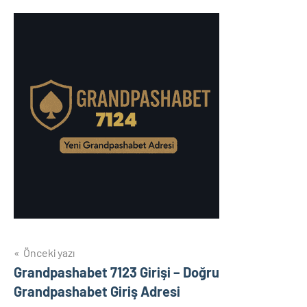
Yazı
Önceki yazı
Grandpashabet 7123 Girişi – Doğru
gezinmesi
Grandpashabet Giriş Adresi