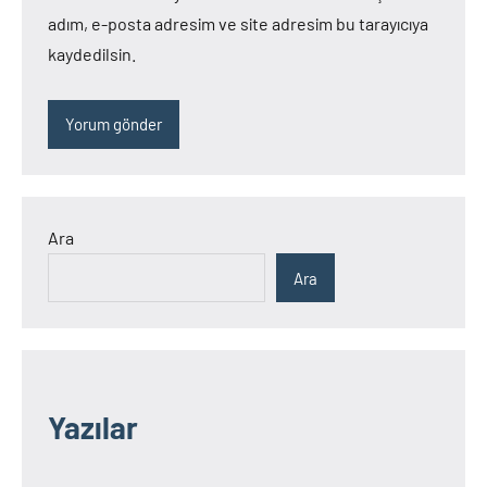
adım, e-posta adresim ve site adresim bu tarayıcıya
kaydedilsin.
Ara
Ara
Yazılar