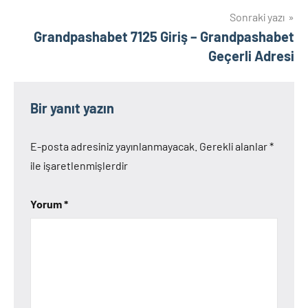
Sonraki yazı
Grandpashabet 7125 Giriş – Grandpashabet
Geçerli Adresi
Bir yanıt yazın
E-posta adresiniz yayınlanmayacak.
Gerekli alanlar
*
ile işaretlenmişlerdir
Yorum
*