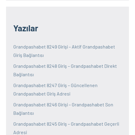
Yazılar
Grandpashabet 8249 Girişi – Aktif Grandpashabet
Giriş Bağlantısı
Grandpashabet 8248 Giriş – Grandpashabet Direkt
Bağlantısı
Grandpashabet 8247 Giriş – Güncellenen
Grandpashabet Giriş Adresi
Grandpashabet 8246 Girişi – Grandpashabet Son
Bağlantısı
Grandpashabet 8245 Giriş – Grandpashabet Geçerli
Adresi