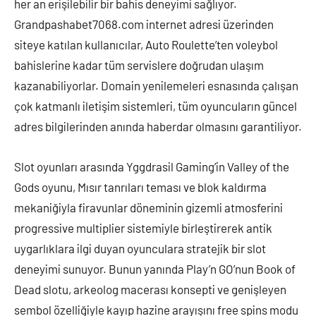
her an erişilebilir bir bahis deneyimi sağlıyor.
Grandpashabet7068.com internet adresi üzerinden
siteye katılan kullanıcılar, Auto Roulette’ten voleybol
bahislerine kadar tüm servislere doğrudan ulaşım
kazanabiliyorlar. Domain yenilemeleri esnasında çalışan
çok katmanlı iletişim sistemleri, tüm oyuncuların güncel
adres bilgilerinden anında haberdar olmasını garantiliyor.
Slot oyunları arasında Yggdrasil Gaming’in Valley of the
Gods oyunu, Mısır tanrıları teması ve blok kaldırma
mekaniğiyla firavunlar döneminin gizemli atmosferini
progressive multiplier sistemiyle birleştirerek antik
uygarlıklara ilgi duyan oyunculara stratejik bir slot
deneyimi sunuyor. Bunun yanında Play’n GO’nun Book of
Dead slotu, arkeolog macerası konsepti ve genişleyen
sembol özelliğiyle kayıp hazine arayışını free spins modu