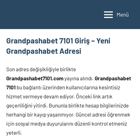
İçeriğe
geç
Menü
Grandpashabet 7101 Giriş – Yeni
Grandpashabet Adresi
Son adres değişikliğiyle birlikte
Grandpashabet7101.com
yayına alındı.
Grandpashabet
7101
bu bağlantı üzerinden kullanıcılarına kesintisiz
hizmet vermeye devam ediyor. Önceki link artık
geçerliliğini yitirdi. Bununla birlikte hesap bilgilerinizde
herhangi bir kayıp yaşanmıyor. Güncel adresi öğrenmek
için sosyal medya duyurularını düzenli kontrol etmeniz
yeterli.