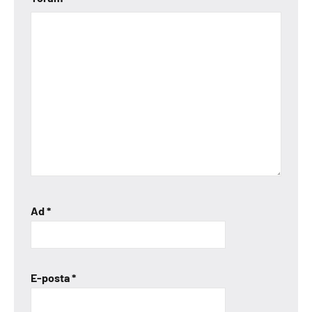
Ad
*
E-posta
*