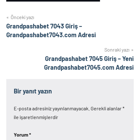
Yazı
Önceki yazı
Grandpashabet 7043 Giriş –
gezinmesi
Grandpashabet7043.com Adresi
Sonraki yazı
Grandpashabet 7045 Giriş – Yeni
Grandpashabet7045.com Adresi
Bir yanıt yazın
E-posta adresiniz yayınlanmayacak.
Gerekli alanlar
*
ile işaretlenmişlerdir
Yorum
*