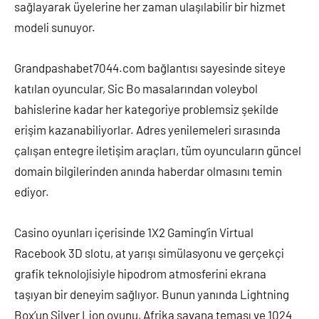
sağlayarak üyelerine her zaman ulaşılabilir bir hizmet
modeli sunuyor.
Grandpashabet7044.com bağlantısı sayesinde siteye
katılan oyuncular, Sic Bo masalarından voleybol
bahislerine kadar her kategoriye problemsiz şekilde
erişim kazanabiliyorlar. Adres yenilemeleri sırasında
çalışan entegre iletişim araçları, tüm oyuncuların güncel
domain bilgilerinden anında haberdar olmasını temin
ediyor.
Casino oyunları içerisinde 1X2 Gaming’in Virtual
Racebook 3D slotu, at yarışı simülasyonu ve gerçekçi
grafik teknolojisiyle hipodrom atmosferini ekrana
taşıyan bir deneyim sağlıyor. Bunun yanında Lightning
Box’un Silver Lion oyunu, Afrika savana teması ve 1024