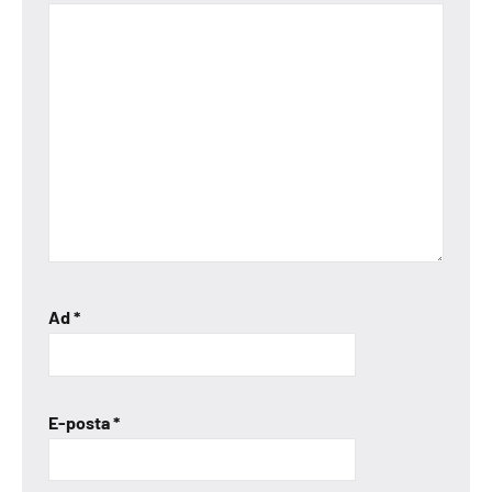
Ad
*
E-posta
*