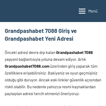
İçeriğe
geç
Menü
Grandpashabet 7088 Giriş ve
Grandpashabet Yeni Adresi
Önceki adresi devre dışı kalan
Grandpashabet 7088
yepyeni bağlantısıyla yoluna devam ediyor. Artık
Grandpashabet7088.com
üzerinden giriş yaparak tüm
özelliklere erişebilirsiniz. Bakiyeniz ve oyun geçmişiniz
olduğu gibi duruyor. Ancak eski linkler güvenlik açısından
riskli olabilir. Bu nedenle yalnızca resmi kaynaklardan
paylaşılan adresi tercih etmenizi öneriyoruz.