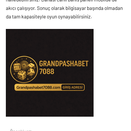
akıcı çalışıyor. Sonuç olarak bilgisayar başında olmadan
da tam kapasiteyle oyun oynayabilirsiniz.