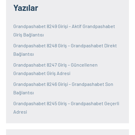
Yazılar
Grandpashabet 8249 Girişi – Aktif Grandpashabet
Giriş Bağlantısı
Grandpashabet 8248 Giriş – Grandpashabet Direkt
Bağlantısı
Grandpashabet 8247 Giriş – Güncellenen
Grandpashabet Giriş Adresi
Grandpashabet 8246 Girişi – Grandpashabet Son
Bağlantısı
Grandpashabet 8245 Giriş – Grandpashabet Geçerli
Adresi