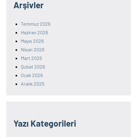
Arşivler
Temmuz 2026
Haziran 2026
Mayıs 2026
Nisan 2026
Mart 2026
Şubat 2026
Ocak 2026
Aralık 2025
Yazı Kategorileri