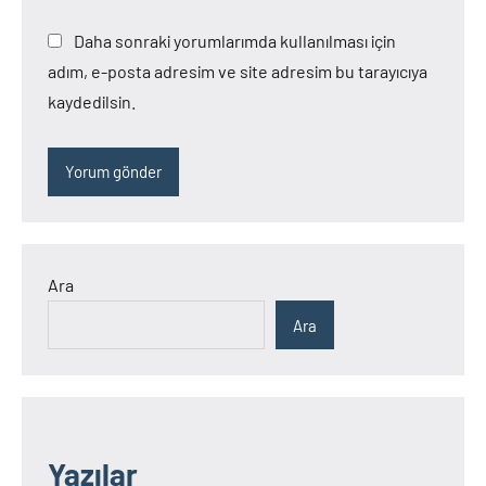
Daha sonraki yorumlarımda kullanılması için
adım, e-posta adresim ve site adresim bu tarayıcıya
kaydedilsin.
Ara
Ara
Yazılar