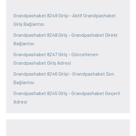
Grandpashabet 8249 Girişi – Aktif Grandpashabet
Giriş Bağlantısı
Grandpashabet 8248 Giriş – Grandpashabet Direkt
Bağlantısı
Grandpashabet 8247 Giriş – Güncellenen
Grandpashabet Giriş Adresi
Grandpashabet 8246 Girişi – Grandpashabet Son
Bağlantısı
Grandpashabet 8245 Giriş – Grandpashabet Geçerli
Adresi