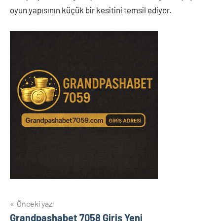
oyun yapısının küçük bir kesitini temsil ediyor.
Yazı
Önceki yazı
Grandpashabet 7058 Giriş Yeni