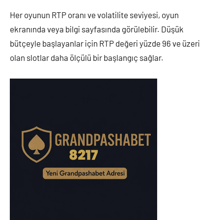
Her oyunun RTP oranı ve volatilite seviyesi, oyun
ekranında veya bilgi sayfasında görülebilir. Düşük
bütçeyle başlayanlar için RTP değeri yüzde 96 ve üzeri
olan slotlar daha ölçülü bir başlangıç sağlar.