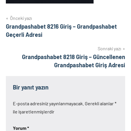
Yazı
Önceki yazı
Grandpashabet 8216 Giriş – Grandpashabet
gezinmesi
Geçerli Adresi
Sonraki yazı
Grandpashabet 8218 Giriş – Güncellenen
Grandpashabet Giriş Adresi
Bir yanıt yazın
E-posta adresiniz yayınlanmayacak.
Gerekli alanlar
*
ile işaretlenmişlerdir
Yorum
*