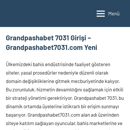
İçeriğe
geç
Menü
Grandpashabet 7031 Girişi –
Grandpashabet7031.com Yeni
Ülkemizdeki bahis endüstrisinde faaliyet gösteren
siteler, yasal prosedürler nedeniyle düzenli olarak
domain değişikliklerine gitmek mecburiyetinde kalıyor.
Bu zorunluluk, hizmetin devamlılığını sağlamak için etkili
bir strateji yönetimi gerektiriyor. Grandpashabet 7031, bu
dinamik ortamda üyelerine istikrarlı bir erişim sunmayı
başarıyor. Grandpashabet7031.com alan adı üzerinden
siteye katılım sağlayan oyuncular, bahis marketlerine ve