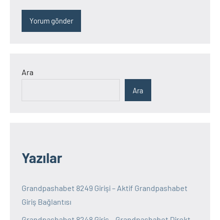
Ara
Ara
Yazılar
Grandpashabet 8249 Girişi – Aktif Grandpashabet
Giriş Bağlantısı
Grandpashabet 8248 Giriş – Grandpashabet Direkt