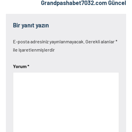
Grandpashabet7032.com Güncel
Bir yanıt yazın
E-posta adresiniz yayınlanmayacak.
Gerekli alanlar
*
ile işaretlenmişlerdir
Yorum
*