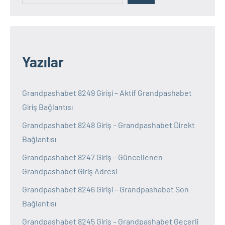
Yazılar
Grandpashabet 8249 Girişi – Aktif Grandpashabet
Giriş Bağlantısı
Grandpashabet 8248 Giriş – Grandpashabet Direkt
Bağlantısı
Grandpashabet 8247 Giriş – Güncellenen
Grandpashabet Giriş Adresi
Grandpashabet 8246 Girişi – Grandpashabet Son
Bağlantısı
Grandpashabet 8245 Giriş – Grandpashabet Geçerli