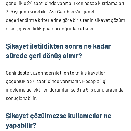
genellikle 24 saat içinde yanıt alırken hesap kısıtlamaları
3-5 iş günü sürebilir. AskGamblers’ın genel
değerlendirme kriterlerine göre bir sitenin şikayet çözüm
oranı, güvenilirlik puanını doğrudan etkiler.
Şikayet iletildikten sonra ne kadar
sürede geri dönüş alınır?
Canlı destek üzerinden iletilen teknik şikayetler
çoğunlukla 24 saat içinde yanıtlanır. Hesapla ilgili
inceleme gerektiren durumlar ise 3 ila 5 iş günü arasında
sonuçlanabilir.
Şikayet çözülmezse kullanıcılar ne
yapabilir?