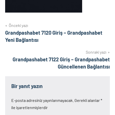
Yazı
Önceki yazı
Grandpashabet 7120 Giriş – Grandpashabet
gezinmesi
Yeni Bağlantısı
Sonraki yazı
Grandpashabet 7122 Giriş – Grandpashabet
Güncellenen Bağlantısı
Bir yanıt yazın
E-posta adresiniz yayınlanmayacak.
Gerekli alanlar
*
ile işaretlenmişlerdir