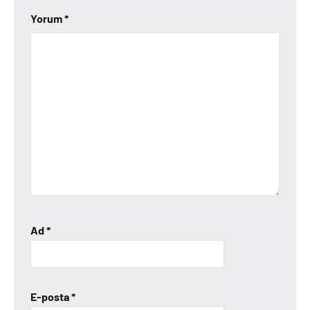
Yorum
*
Ad
*
E-posta
*