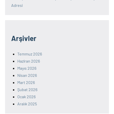
Adresi
Arşivler
Temmuz 2026
Haziran 2026
Mayıs 2026
Nisan 2026
Mart 2026
Şubat 2026
Ocak 2026
Aralık 2025