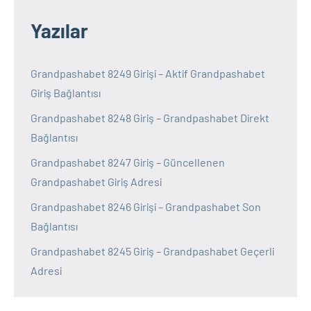
Yazılar
Grandpashabet 8249 Girişi – Aktif Grandpashabet
Giriş Bağlantısı
Grandpashabet 8248 Giriş – Grandpashabet Direkt
Bağlantısı
Grandpashabet 8247 Giriş – Güncellenen
Grandpashabet Giriş Adresi
Grandpashabet 8246 Girişi – Grandpashabet Son
Bağlantısı
Grandpashabet 8245 Giriş – Grandpashabet Geçerli
Adresi