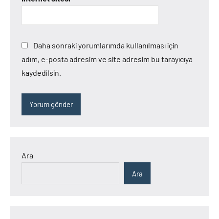
Daha sonraki yorumlarımda kullanılması için
adım, e-posta adresim ve site adresim bu tarayıcıya
kaydedilsin.
Ara
Ara