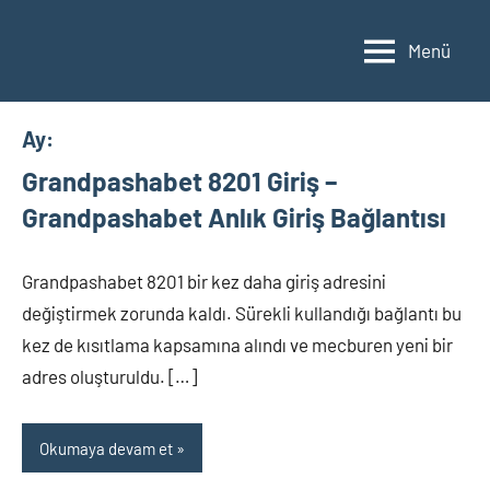
İçeriğe
geç
Menü
Ay:
Grandpashabet 8201 Giriş –
Grandpashabet Anlık Giriş Bağlantısı
Grandpashabet 8201 bir kez daha giriş adresini
değiştirmek zorunda kaldı. Sürekli kullandığı bağlantı bu
kez de kısıtlama kapsamına alındı ve mecburen yeni bir
adres oluşturuldu. […]
Okumaya devam et