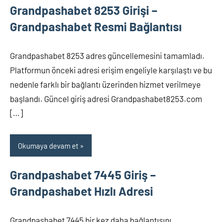
Grandpashabet 8253 Girişi –
Grandpashabet Resmi Bağlantısı
Grandpashabet 8253 adres güncellemesini tamamladı.
Platformun önceki adresi erişim engeliyle karşılaştı ve bu
nedenle farklı bir bağlantı üzerinden hizmet verilmeye
başlandı. Güncel giriş adresi Grandpashabet8253.com
[…]
Okumaya devam et
Grandpashabet 7445 Giriş –
Grandpashabet Hızlı Adresi
Grandpashabet 7445 bir kez daha bağlantısını