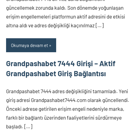
güncellemek zorunda kaldı. Son dönemde yoğunlaşan
erişim engellemeleri platformun aktif adresini de etkisi
altına aldı ve adres değişikliği kaçınılmaz […]
Okumaya devam et
Grandpashabet 7444 Girişi – Aktif
Grandpashabet Giriş Bağlantısı
Grandpashabet 7444 adres değişikliğini tamamladı. Yeni
giriş adresi Grandpashabet7444.com olarak güncellendi.
Önceki adrese getirilen erişim engeli nedeniyle marka,
farklı bir bağlantı üzerinden faaliyetlerini sürdürmeye
başladı. […]