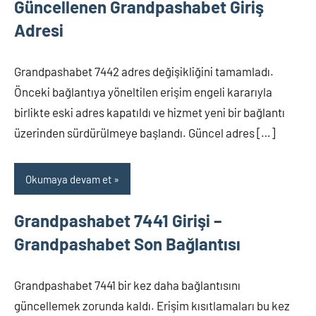
Güncellenen Grandpashabet Giriş
Adresi
Grandpashabet 7442 adres değişikliğini tamamladı.
Önceki bağlantıya yöneltilen erişim engeli kararıyla
birlikte eski adres kapatıldı ve hizmet yeni bir bağlantı
üzerinden sürdürülmeye başlandı. Güncel adres […]
Okumaya devam et
Grandpashabet 7441 Girişi –
Grandpashabet Son Bağlantısı
Grandpashabet 7441 bir kez daha bağlantısını
güncellemek zorunda kaldı. Erişim kısıtlamaları bu kez