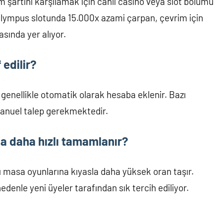
m şartını karşılamak için canlı casino veya slot bölümü
f Olympus slotunda 15.000x azami çarpan, çevrim için
sında yer alıyor.
 edilir?
enellikle otomatik olarak hesaba eklenir. Bazı
nuel talep gerekmektedir.
da daha hızlı tamamlanır?
ı masa oyunlarına kıyasla daha yüksek oran taşır.
edenle yeni üyeler tarafından sık tercih ediliyor.