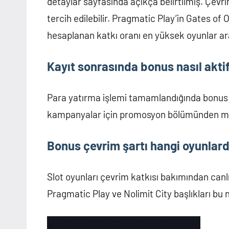
detaylar sayfasında açıkça belirtilmiş. Çevri
tercih edilebilir. Pragmatic Play’in Gates o
hesaplanan katkı oranı en yüksek oyunlar ara
Kayıt sonrasında bonus nasıl aktif
Para yatırma işlemi tamamlandığında bonus g
kampanyalar için promosyon bölümünden ma
Bonus çevrim şartı hangi oyunlar
Slot oyunları çevrim katkısı bakımından canl
Pragmatic Play ve Nolimit City başlıkları bu n