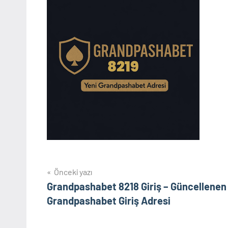
Yazı
Önceki yazı
Grandpashabet 8218 Giriş – Güncellenen
gezinmesi
Grandpashabet Giriş Adresi