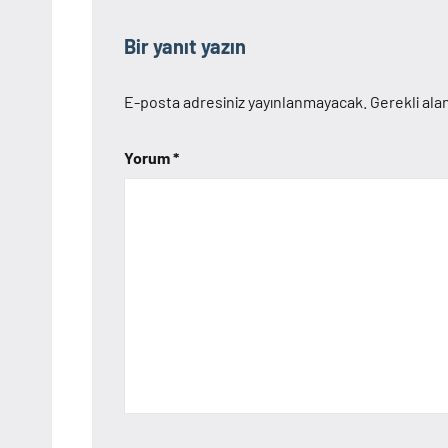
Bir yanıt yazın
E-posta adresiniz yayınlanmayacak.
Gerekli ala
Yorum
*