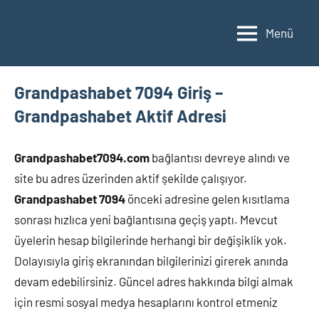
İçeriğe
geç
Menü
Grandpashabet 7094 Giriş –
Grandpashabet Aktif Adresi
Grandpashabet7094.com
bağlantısı devreye alındı ve
site bu adres üzerinden aktif şekilde çalışıyor.
Grandpashabet 7094
önceki adresine gelen kısıtlama
sonrası hızlıca yeni bağlantısına geçiş yaptı. Mevcut
üyelerin hesap bilgilerinde herhangi bir değişiklik yok.
Dolayısıyla giriş ekranından bilgilerinizi girerek anında
devam edebilirsiniz. Güncel adres hakkında bilgi almak
için resmi sosyal medya hesaplarını kontrol etmeniz