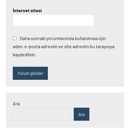
İnternet sitesi
Daha sonraki yorumlarımda kullanılması için
adım, e-posta adresim ve site adresim bu tarayıcıya
kaydedilsin.
Ara
Ara