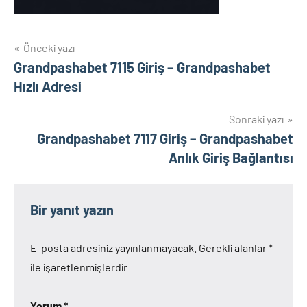
Yazı
Önceki yazı
Grandpashabet 7115 Giriş – Grandpashabet
gezinmesi
Hızlı Adresi
Sonraki yazı
Grandpashabet 7117 Giriş – Grandpashabet
Anlık Giriş Bağlantısı
Bir yanıt yazın
E-posta adresiniz yayınlanmayacak.
Gerekli alanlar
*
ile işaretlenmişlerdir
Yorum
*