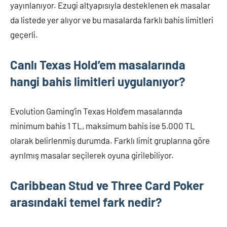
yayınlanıyor. Ezugi altyapısıyla desteklenen ek masalar
da listede yer alıyor ve bu masalarda farklı bahis limitleri
geçerli.
Canlı Texas Hold’em masalarında
hangi bahis limitleri uygulanıyor?
Evolution Gaming’in Texas Hold’em masalarında
minimum bahis 1 TL, maksimum bahis ise 5.000 TL
olarak belirlenmiş durumda. Farklı limit gruplarına göre
ayrılmış masalar seçilerek oyuna girilebiliyor.
Caribbean Stud ve Three Card Poker
arasındaki temel fark nedir?