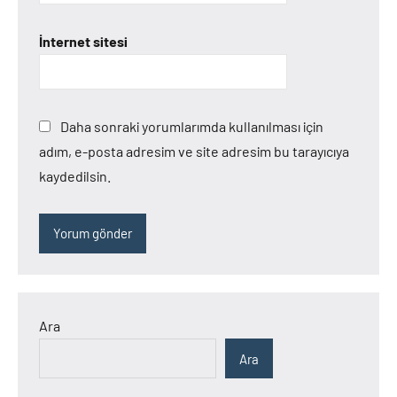
İnternet sitesi
Daha sonraki yorumlarımda kullanılması için
adım, e-posta adresim ve site adresim bu tarayıcıya
kaydedilsin.
Ara
Ara