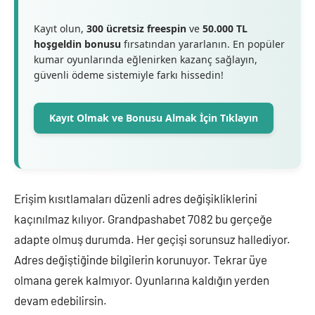
Kayıt olun,
300 ücretsiz freespin
ve
50.000 TL
hoşgeldin bonusu
fırsatından yararlanın. En popüler
kumar oyunlarında eğlenirken kazanç sağlayın,
güvenli ödeme sistemiyle farkı hissedin!
Kayıt Olmak ve Bonusu Almak İçin Tıklayın
Erişim kısıtlamaları düzenli adres değişikliklerini
kaçınılmaz kılıyor. Grandpashabet 7082 bu gerçeğe
adapte olmuş durumda. Her geçişi sorunsuz hallediyor.
Adres değiştiğinde bilgilerin korunuyor. Tekrar üye
olmana gerek kalmıyor. Oyunlarına kaldığın yerden
devam edebilirsin.