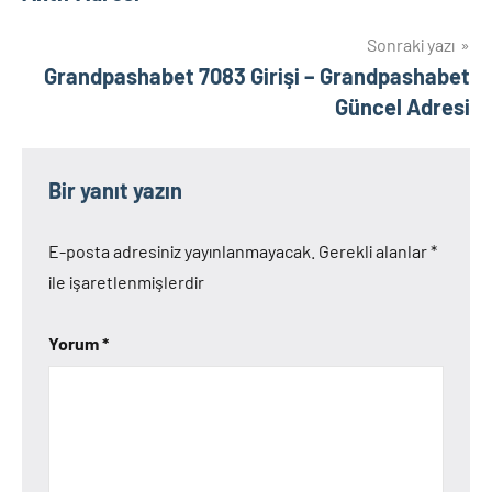
Sonraki yazı
Grandpashabet 7083 Girişi – Grandpashabet
Güncel Adresi
Bir yanıt yazın
E-posta adresiniz yayınlanmayacak.
Gerekli alanlar
*
ile işaretlenmişlerdir
Yorum
*