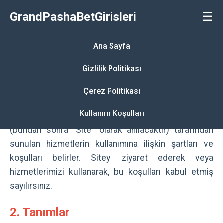
GrandPashaBetGirisleri
☰
Ana Sayfa
Kullanım Koşulları
Gizlilik Politikası
Çerez Politikası
1. Giriş
Kullanım Koşulları
Bu kullanım koşulları, GrandPashaBetGirisleri.com
(bundan sonra "Site" olarak anılacaktır) tarafından
sunulan hizmetlerin kullanımına ilişkin şartları ve
koşulları belirler. Siteyi ziyaret ederek veya
hizmetlerimizi kullanarak, bu koşulları kabul etmiş
sayılırsınız.
2. Tanımlar